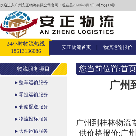
欢迎进入广州安正物流有限公司官网！
现在是2026年8月7日3时25分14秒
24小时物流热线
安正物流首页
物流运输报价
18613136086
您当前位置:
首
物流服务项目
广州
整车运输服务
零担运输服务
仓储配送服务
物流投标服务
广州到桂林物流专
大件运输服务
供价格报价;广州